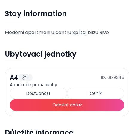
Stay information
Moderni apartmani u centru Splita, blizu Rive.
Ubytovací jednotky
A4
ID: 6D9345
4
110
EUR
Cena od
/
noc
Apartmán pro 4 osoby
Dostupnost
Ceník
Odeslat dotaz
Důležité informace