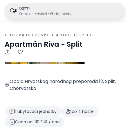
Kam?
Kdekoli • Kdykoli • Přidat hosty
CHORVATSKO
/
SPLIT A OKOLÍ
/
SPLIT
Apartmán Riva - Split
Obala Hrvatskog narodnog preporoda 12, Split,
Chorvatsko
1
ubytovací jednotky
do
4
hosté
Cena od
:
110
EUR
/
noc