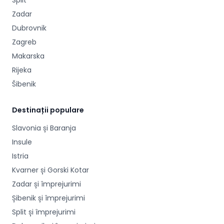
Split
Zadar
Dubrovnik
Zagreb
Makarska
Rijeka
Šibenik
Destinații populare
Slavonia și Baranja
Insule
Istria
Kvarner și Gorski Kotar
Zadar și împrejurimi
Șibenik și împrejurimi
Split și împrejurimi