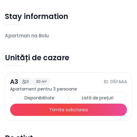
Stay information
Apartman na Bolu.
Unități de cazare
A3
ID: D5FAAA
3
30
m²
130
EUR
Preț de la
/
noapte
Apartament pentru 3 persoane
Disponibilitate
Listă de prețuri
Trimite solicitarea