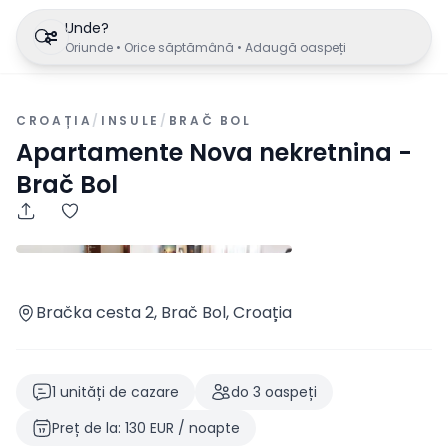
Unde?
Oriunde • Orice săptămână • Adaugă oaspeți
CROAȚIA
/
INSULE
/
BRAČ BOL
Apartamente Nova nekretnina -
Brač Bol
Bračka cesta 2, Brač Bol, Croația
1
unități de cazare
do
3
oaspeți
Preț de la
:
130
EUR
/
noapte