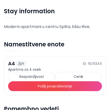
Stay information
Moderni apartmani u centru Splita, blizu Rive.
Namestitvene enote
A4
ID: 6D9345
4
110
EUR
Cena od
/
noč
Apartma za 4 oseb
Razpoložljivost
Cenik
Pošlji povpraševanje
Pomembno vedeti