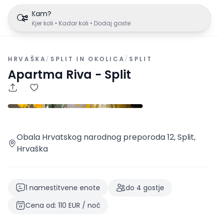
Kam?
Kjer koli • Kadar koli • Dodaj goste
HRVAŠKA
/
SPLIT IN OKOLICA
/
SPLIT
Apartma Riva - Split
Obala Hrvatskog narodnog preporoda 12, Split,
Hrvaška
1
namestitvene enote
do
4
gostje
Cena od
:
110
EUR
/
noč